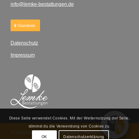
info@lemke-bestattungen.de
Standorte
Datenschutz
Impressum
Diese Seite verwendet Cookies. Mit der Weiternutzung der Seite,
Guten Abend!
stimmst du die Verwendung von Cookies zu.
© Copyright -
Lemke Bestattungen
| Webdesign
beja media
Haben Sie Fragen?
OK
Datenschutzerklärung